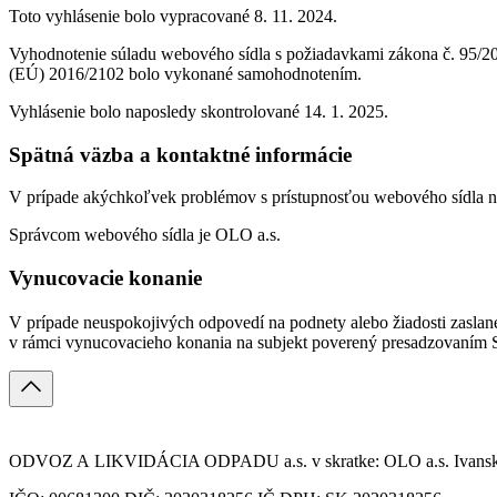
Toto vyhlásenie bolo vypracované 8. 11. 2024.
Vyhodnotenie súladu webového sídla s požiadavkami zákona č. 95/20
(EÚ) 2016/2102 bolo vykonané samohodnotením.
Vyhlásenie bolo naposledy skontrolované 14. 1. 2025.
Spätná väzba a kontaktné informácie
V prípade akýchkoľvek problémov s prístupnosťou webového sídla nás
Správcom webového sídla je OLO a.s.
Vynucovacie konanie
V prípade neuspokojivých odpovedí na podnety alebo žiadosti zaslané
v rámci vynucovacieho konania na subjekt poverený presadzovaním Sme
ODVOZ A LIKVIDÁCIA ODPADU a.s. v skratke: OLO a.s. Ivanská c