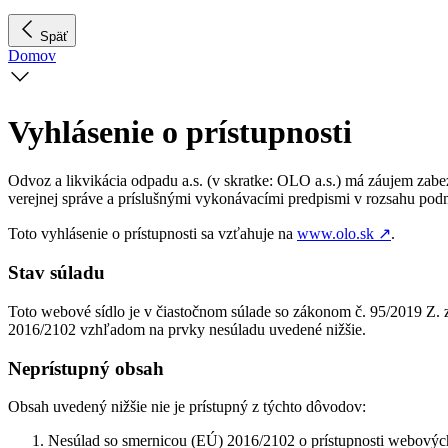
Späť
Domov
Vyhlásenie o prístupnosti
Odvoz a likvikácia odpadu a.s. (v skratke: OLO a.s.) má záujem zab
verejnej správe a príslušnými vykonávacími predpismi v rozsahu po
Toto vyhlásenie o prístupnosti sa vzťahuje na
www.olo.sk
↗︎
.
Stav súladu
Toto webové sídlo je v čiastočnom súlade so zákonom č. 95/2019 Z. 
2016/2102 vzhľadom na prvky nesúladu uvedené nižšie.
Neprístupný obsah
Obsah uvedený nižšie nie je prístupný z týchto dôvodov:
Nesúlad so smernicou (EÚ) 2016/2102 o prístupnosti webových 