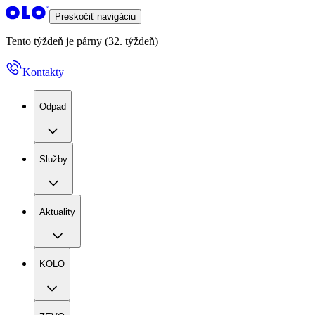
Preskočiť navigáciu
Tento týždeň je párny (32. týždeň)
Kontakty
Odpad
Služby
Aktuality
KOLO