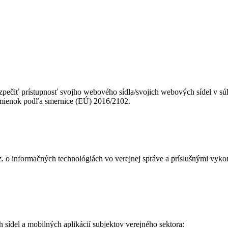
ezpečiť prístupnosť svojho webového sídla/svojich webových sídel v s
dmienok podľa smernice (EÚ) 2016/2102.
z. o informačných technológiách vo verejnej správe a príslušnými vy
sídel a mobilných aplikácií subjektov verejného sektora: