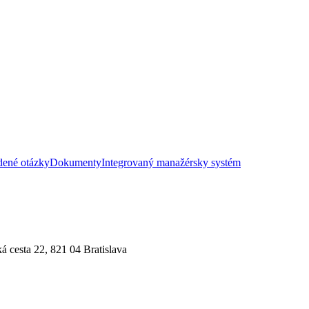
dené otázky
Dokumenty
Integrovaný manažérsky systém
esta 22, 821 04 Bratislava