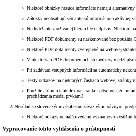
Niektoré obrázky nesúce informácie nemajú alternatívny 
Záložky neobsahujú sémantickú informáciu o aktívnej zál
Nedodržanie zaužívanej hierarchie nadpisov. Niektoré n
Niektoré PDF dokumenty sú naskenované bez použitia OC
Niektoré PDF dokumenty zverejnené na webovej stránke, 
V niektorých PDF dokumentoch sú medzery medzi písmena
Pri zadávaní vstupných informácií sa automaticky nekon
Texty odkazov na niektorých častiach webovej stránky ni
Použitie atribútu tabindex na stránke spôsobuje, že pora
prechádzania medzi prvkami]
Nesúlad so slovenskými všeobecne záväznými právnymi predpism
Niektoré odkazy nemajú uvedenú významovo výstižnú info
Vypracovanie tohto vyhlásenia o prístupnosti