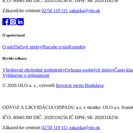
IČO: 00681300 DIČ: 2020318256 IČ DPH: SK 2020318256
Zákaznícke centrum
02/50 110 111
zakazka@olo.sk
O spoločnosti
O nás
Tlačové správy
Pracujte u nás
Kontakty
Rýchle odkazy
Všeobecné obchodné podmienky
Ochrana osobných údajov
Často kla
Vyhlásenie o prístupnosti
© 2026 OLO a. s., vytvorili
Inovácie mesta Bratislava
ODVOZ A LIKVIDÁCIA ODPADU a.s. v skratke: OLO a.s. Ivanská c
IČO: 00681300 DIČ: 2020318256 IČ DPH: SK 2020318256
Zákaznícke centrum
02/50 110 111
zakazka@olo.sk