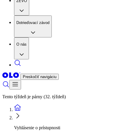
ZEVO
Dotrieďovací závod
O nás
Preskočiť navigáciu
Tento týždeň je párny (32. týždeň)
Vyhlásenie o prístupnosti