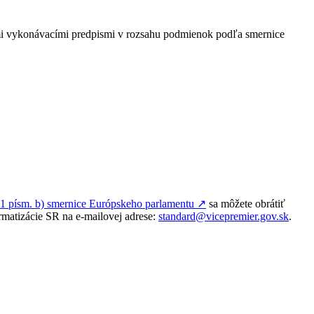
ými vykonávacími predpismi v rozsahu podmienok podľa smernice
. 1 písm. b) smernice Európskeho parlamentu
↗︎
sa môžete obrátiť
rmatizácie SR na e-mailovej adrese:
standard@vicepremier.gov.sk
.